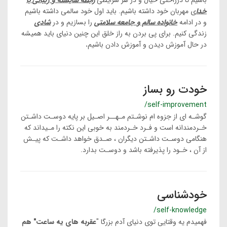
باشیم تا درراحتی خیال و در هر شرایطی
رابطه شایسته و زیبائی با
خدا
ی مهربان خود داشته باشیم. باید اول خود سالمی داشته باشیم
و در ادامه
خانواده سالم و جامعه سلامتی
را بسازیم و در
شادی
زندگی کنیم. برای پی بردن به راز خلق این چنین دنیای باید همیشه
در حال آموزش دیدن و آموزش دادن باشیم
.
خودت رو بساز
/self-improvement
گوشـه ای از جزوه ام نوشـتم مـهــر اصـیل بر پایه دوسـت داشـتن
خـردمندانه است و فـرد خـردمند به خوبی این نکته را مـیداند که
هنگامی دوسـت داشـتن دیگران ، صـدق خواهد داشـت که پیـش
از آن ، خـود را پذیرفته باشد و دوسـت بدارد.
خودشناسی
/self-knowledge
فهمیدم یه وقتایی توی دنیای آدم بزرگا "
عقربه های یه ساعت" هم