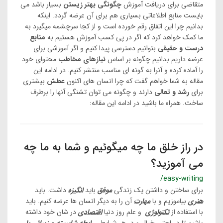
متقاضی برای دریافت آموزش
چگونگی بهتر زیستن
بسیار باشد می
بایست منابع اطلاعاتی بسیاری هم برای آن عرضه گردد. اینکه
بدانیم چرا این اتفاق رقم خورده است و از کجا سرچشمه میگیرد به
ما کمک خواهد کرد که اگر در پی کسب آموزش هستیم به
منابع
درست و حقیقی
بتوانیم دسترسی پیدا کنیم و اگر آموزشی برای
عرضه داریم بدانیم چگونه بر اساس
نیازهای مخاطب
محتوای خود
را آماده کرده و آنرا به گونه ای مناسب منتشر کنیم. در ادامه این
مقاله به شما خواهم گفت که چرا انسان های اکنون
عطش
بیشتری
برای
رشد و تعالی
دارند و چگونه می توان تشنگی آنها را برطرف
ساخت. همراه ما باشید در ادامه این مقاله:
در راز خلق ما چه میگوئیم و شما به ما چه
می آموزید؟
/easy-writing
برای ساختن و داشتن یک زندگی
موفق
باید
انگیزه
داشت. باید
هنر
ی
بیاموزیم و با
مهارت
آن را به دیگر انسان ها عرضه کنیم. باید
با استفاده از
تکنولوژی
و علم روز دنیا
اقتصاد
ی
در شان خود داشته