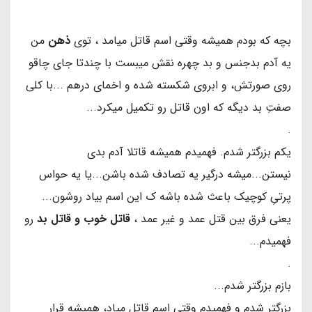
بچه که بودم همیشه وقتی اسم قاتل میامد ، توی
ذهن
من
یه آدم بدجنس و بد چهره نقش میبست با چندتا جای چاقو
روی صورتش، و ابروی شکسته شده و اخمای درهم ...با کلی
صفتِ بد دیگه که اون قاتل رو تکمیل میکرد...
.
یکم بزرگتر شدم. فهمیدم همیشه قاتلا آدم بدی
نیستن...میشه درگیر یه تصادف شده باشن...یا یه حواس
پرتیِ کوچیک باعث شده باشه ک این اسم بیاد روشون...
یعنی فرق بین قتل عمد و غیر عمد ،
قاتل خوب و قاتل بد
رو
فهمیدم...
.
بازم بزرگتر شدم...
بزرگتر شدم و فهمیدم وقتی اسم قاتل میاد، همیشه قرار