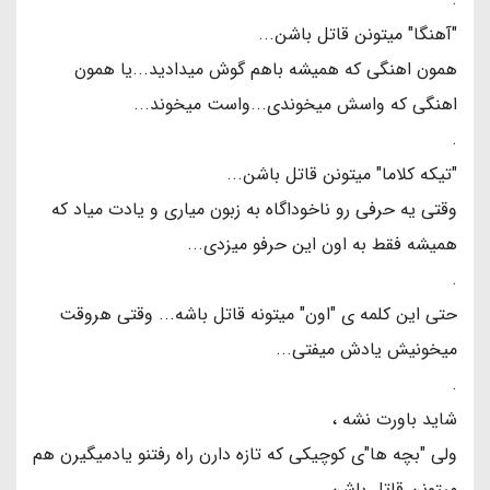
"آهنگا" میتونن قاتل باشن...
همون اهنگی که همیشه باهم گوش میدادید...یا همون
اهنگی که واسش میخوندی...واست میخوند...
‌.
"تیکه کلاما" میتونن قاتل باشن...
وقتی یه حرفی رو ناخوداگاه به زبون میاری و یادت میاد که
همیشه فقط به اون این حرفو میزدی...
.
حتی این کلمه ی "اون" میتونه قاتل باشه... وقتی هروقت
میخونیش یادش میفتی...
.
شاید باورت نشه ،
ولی "بچه ها"ی کوچیکی که تازه دارن راه رفتنو یادمیگیرن هم
میتونن قاتل باشن...