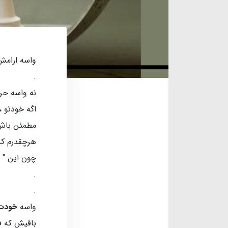
واسه ارام
.
نه واسه حرف
اگه خودتو ،
مطمئن باش
هرچقدرم که 
چون این " 
.
.
واسه
خودت
باقیش که فق