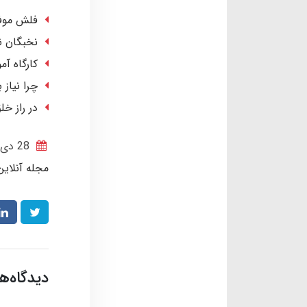
فلش موف
نخبگان نوبل
کارگاه آم
چرا نیاز 
در راز خ
28 دی 1399
مجله آنلاین
دیدگاه‌ه