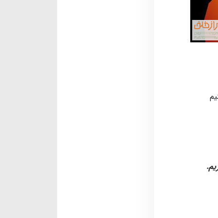
یم
یم.