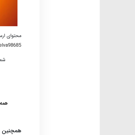
محتوای ارس
elva98685/
شما
همه 
همچنین بخ