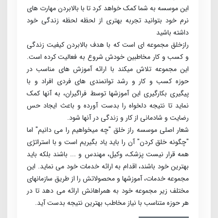
این موسسه به شما کمک خواهد کرد تا با بالابردن مهارت های
نرم خود بتوانید تجربه بهتری از لحظه لحظه زندگی خود
داشته باشید
راز­خلق مجموعه­ ای است که با هدف بالابردن کیفیت زندگی
و کسب ­و ­کار مخاطبین خودش شروع به فعالیت کرده است.
این مجموعه تلاش می­کند با ارائه آموزش­ های مناسب در
حوزه کسب­ و کار و رشد توانمندی ­های فردی افراد و با
پیگیری بکارگیری این آموزش­ها توسط فراگیران، به آنها کمک
نماید تا نتیجه دلخواه را بدست آورده و باعث ایجاد حس
رضایت و شادمانی از کار و زندگی در آنها شود.
شعار اصلی موسسه راز خلق "چه می­خواهیم را می­ دانیم" اما
"چگونه خلق کردن" آن را باید یاد بگیریم است و با استراتژی
همه قرار نیست پزشک، وکیل، مهندس و ... باشند بلکه باید
بهترین خود باشند، اقدام به ارائه خدمات خود می­ نماید. این
مجموعه خدمات، آموزش­ها و محصولاتش را از طریق سازمان­های
مختلف زیر مجموعه خود به همراهانش ارائه می­ دهد تا در
هر حوزه متناسب با نیاز مخاطب بهترین نتیجه بدست آید.