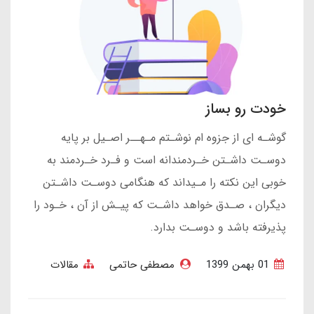
خودت رو بساز
گوشـه ای از جزوه ام نوشـتم مـهــر اصـیل بر پایه
دوسـت داشـتن خـردمندانه است و فـرد خـردمند به
خوبی این نکته را مـیداند که هنگامی دوسـت داشـتن
دیگران ، صـدق خواهد داشـت که پیـش از آن ، خـود را
پذیرفته باشد و دوسـت بدارد.
01 بهمن 1399
مصطفی حاتمی
مقالات