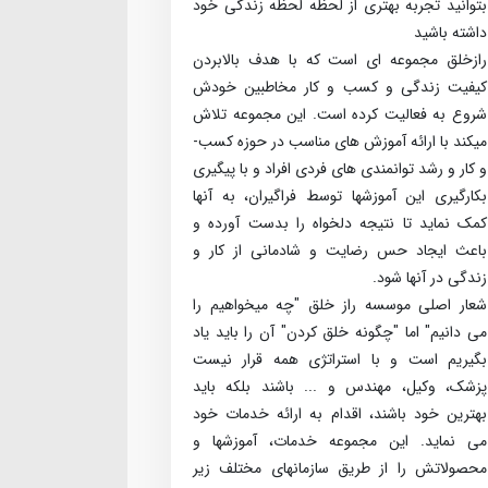
بتوانید تجربه بهتری از لحظه لحظه زندگی خود
داشته باشید
راز­خلق مجموعه­ ای است که با هدف بالابردن
کیفیت زندگی و کسب ­و ­کار مخاطبین خودش
شروع به فعالیت کرده است. این مجموعه تلاش
می­کند با ارائه آموزش­ های مناسب در حوزه کسب­
و کار و رشد توانمندی ­های فردی افراد و با پیگیری
بکارگیری این آموزش­ها توسط فراگیران، به آنها
کمک نماید تا نتیجه دلخواه را بدست آورده و
باعث ایجاد حس رضایت و شادمانی از کار و
زندگی در آنها شود.
شعار اصلی موسسه راز خلق "چه می­خواهیم را
می­ دانیم" اما "چگونه خلق کردن" آن را باید یاد
بگیریم است و با استراتژی همه قرار نیست
پزشک، وکیل، مهندس و ... باشند بلکه باید
بهترین خود باشند، اقدام به ارائه خدمات خود
می­ نماید. این مجموعه خدمات، آموزش­ها و
محصولاتش را از طریق سازمان­های مختلف زیر