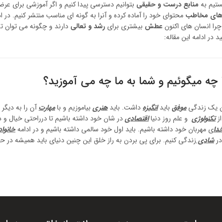
تیم به
منابع درست و حقیقی
بتوانیم دسترسی پیدا کنیم و اگر آموزشی برای عرضه
زهای مخاطب
محتوای خود را آماده کرده و آنرا به گونه ای مناسب منتشر کنیم. در اد
را انسان های اکنون
عطش
بیشتری برای
رشد و تعالی
دارند و چگونه می توان تش
 در ادامه این مقاله:
ا چه میگوئیم و شما به ما چه می آموزید؟
ن یک زندگی
موفق
باید
انگیزه
داشت. باید
هنر
ی
بیاموزیم و با
مهارت
آن را به دیگر
از
تکنولوژی
و علم روز دنیا
اقتصاد
ی
در شان خود داشته باشیم تا درراحتی خیال و 
دا
ی مهربان خود داشته باشیم. باید اول خود سالمی داشته باشیم و در ادامه
خانواد
در
شادی
زندگی کنیم. برای پی بردن به راز خلق این چنین دنیای باید همیشه در 