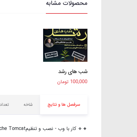
محصولات مشابه
شب های رشد
100,000 تومان
سرفصل ها و نتایج
شاخه
تعداد
🔸🔹 كار با وب - نصب و تنظيمApache Tomcat