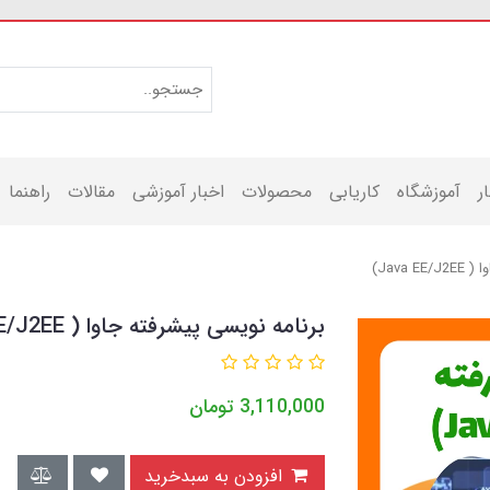
ر
آموزشگاه
کاریابی
محصولات
اخبار آموزشی
مقالات
راهنما
Java )
برنامه نويسی پيشرفته جاوا ( Java EE/J2EE)
3,110,000
تومان
افزودن به سبدخرید