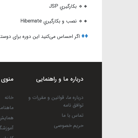
🔸🔹 بكارگيري JSP
🔸🔹 نصب و بكارگيري Hibernate
♦️♦️
اگر احساس می‌کنید این دوره برای دوستان 
درباره ما و راهنمایی
منوی 
درباره ما، قوانین و مقررات و
خانه
توافق نامه
ماهنامه
تماس با ما
همایش 
حریم خصوصی
آموزشگا