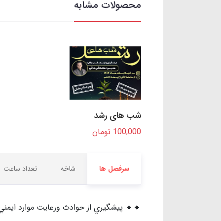
محصولات مشابه
شب های رشد
100,000 تومان
سرفصل ها
شاخه
تعداد ساعت
🔸🔹 پيشگيري از حوادث ورعايت موارد ايمني