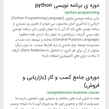
دوره ی برنامه نویسی python
/python-programming
زبان برنامه نويسي پايتون (Python Programming Language)
«زباني با يادگیري آسان محسوب مي شودو از همین رو بسیاري از
برنامه نويس هاي تازه كار آن را به عنوان اولین زبان برنامه نويسي
خود برمي گزينند، زيراپايتون به عنوان يک «زبان همه منظوره
(General-Purpose Language)«ساخته و توسعه داده شده و
محدودبه توسعه نوع خاصي از نرم افزارها نیست. به بیان ديگر،
ميتوان از آن براي هر كاري، از «تحلیل دادهData Analysis» گرفته
تا ساخت بازي هاي كامپیوتري استفاده كرد»
دوره‌ی جامع کسب و کار (بازاریابی و
فروش)
/comprehensive-business-course
همه ما خیلی ایده های مختلف و متنوعی توی ذهنمون داریم اما
نمیدونیم از کجا و چجوری اون ها رو شروع کنیم تا به نتیجه برسیم.