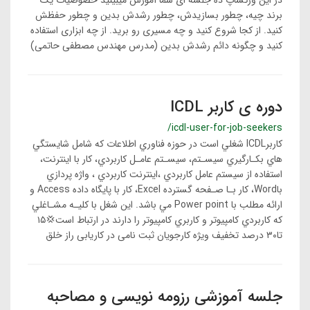
در این ورکشاپ ده جلسه ای شما آموزش میبینید خصوصیات یک
برند چیه، چطور بسازیدش، چطور رشدش بدین و چطور حفظش
کنید. از کجا شروع کنید و چه مسیری رو برید. از چه ابزاری استفاده
کنید و چگونه دائم رشدش بدین (مدرس مهندس مصطفی حاتمی)
دوره ی کاربر ICDL
/icdl-user-for-job-seekers
كاربرICDL شغلي است در حوزه فناوري اطلاعات كه شامل شايستگي
هاي بكـارگيري سيسـتم، سيسـتم عامـل كاربردي، كار با اينترنت،
استفاده از سيستم عامل كاربردي ،اينترنت كاربردي ، واژه پردازي
باWord، كار بـا صـفحه گسترده Excel، كار با پايگاه داده Access و
ارائه مطلب با Power point مي باشد. اين شغل با كليـه مشـاغلي
كه كاربردي كامپيوتر و كاربري كامپيوتر را دارند در ارتباط است💢۱۵
تا۳۰ درصد تخفیف ویژه کارجویان ثبت نامی در کاریابی راز خلق
جلسه آموزشی رزومه نویسی و مصاحبه