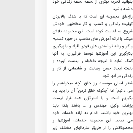
بتوانید تجربه بهتری از لحظه لحظه زندگی خود
داشته باشید
راز­خلق مجموعه­ ای است که با هدف بالابردن
کیفیت زندگی و کسب ­و ­کار مخاطبین خودش
شروع به فعالیت کرده است. این مجموعه تلاش
می­کند با ارائه آموزش­ های مناسب در حوزه کسب­
و کار و رشد توانمندی ­های فردی افراد و با پیگیری
بکارگیری این آموزش­ها توسط فراگیران، به آنها
کمک نماید تا نتیجه دلخواه را بدست آورده و
باعث ایجاد حس رضایت و شادمانی از کار و
زندگی در آنها شود.
شعار اصلی موسسه راز خلق "چه می­خواهیم را
می­ دانیم" اما "چگونه خلق کردن" آن را باید یاد
بگیریم است و با استراتژی همه قرار نیست
پزشک، وکیل، مهندس و ... باشند بلکه باید
بهترین خود باشند، اقدام به ارائه خدمات خود
می­ نماید. این مجموعه خدمات، آموزش­ها و
محصولاتش را از طریق سازمان­های مختلف زیر