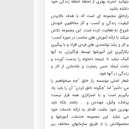
بتوانید تجربه بهتری از لحظه لحظه زندگی خود
داشته باشید
راز­خلق مجموعه­ ای است که با هدف بالابردن
کیفیت زندگی و کسب ­و ­کار مخاطبین خودش
شروع به فعالیت کرده است. این مجموعه تلاش
می­کند با ارائه آموزش­ های مناسب در حوزه کسب­
و کار و رشد توانمندی ­های فردی افراد و با پیگیری
بکارگیری این آموزش­ها توسط فراگیران، به آنها
کمک نماید تا نتیجه دلخواه را بدست آورده و
باعث ایجاد حس رضایت و شادمانی از کار و
زندگی در آنها شود.
شعار اصلی موسسه راز خلق "چه می­خواهیم را
می­ دانیم" اما "چگونه خلق کردن" آن را باید یاد
بگیریم است و با استراتژی همه قرار نیست
پزشک، وکیل، مهندس و ... باشند بلکه باید
بهترین خود باشند، اقدام به ارائه خدمات خود
می­ نماید. این مجموعه خدمات، آموزش­ها و
محصولاتش را از طریق سازمان­های مختلف زیر