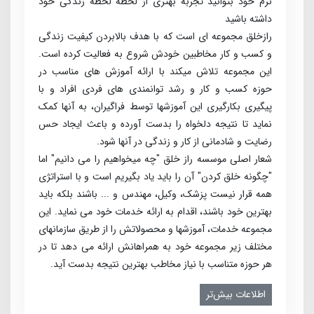
نرم خود بتوانید تجربه بهتری از لحظه لحظه زندگی خود
داشته باشید
راز­خلق مجموعه­ ای است که با هدف بالابردن کیفیت زندگی
و کسب ­و ­کار مخاطبین خودش شروع به فعالیت کرده است.
این مجموعه تلاش می­کند با ارائه آموزش­ های مناسب در
حوزه کسب­ و کار و رشد توانمندی ­های فردی افراد و با
پیگیری بکارگیری این آموزش­ها توسط فراگیران، به آنها کمک
نماید تا نتیجه دلخواه را بدست آورده و باعث ایجاد حس
رضایت و شادمانی از کار و زندگی در آنها شود.
شعار اصلی موسسه راز خلق "چه می­خواهیم را می­ دانیم" اما
"چگونه خلق کردن" آن را باید یاد بگیریم است و با استراتژی
همه قرار نیست پزشک، وکیل، مهندس و ... باشند بلکه باید
بهترین خود باشند، اقدام به ارائه خدمات خود می­ نماید. این
مجموعه خدمات، آموزش­ها و محصولاتش را از طریق سازمان­های
مختلف زیر مجموعه خود به همراهانش ارائه می­ دهد تا در
هر حوزه متناسب با نیاز مخاطب بهترین نتیجه بدست آید.
اطلاعات بیش‌تر