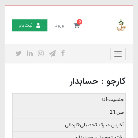
0
ورود
ثبت‌نام
کارجو : حسابدار
جنسیت:آقا
سن:21
آخرین مدرک تحصیلی:کاردانی
رشته تحصیلی: حسابداری