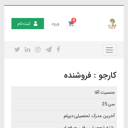
0
ورود
ثبت‌نام
کارجو : فروشنده
جنسیت:آقا
سن:25
آخرین مدرک تحصیلی:دیپلم
رشته تحصیلی : فنی حرفه ای