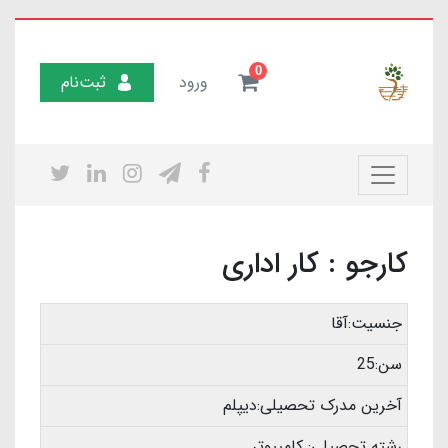
0
ورود
ثبت‌نام
کارجو : کار اداری
جنسیت:آقا
سن:25
آخرین مدرک تحصیلی:دیپلم
رشته تحصیلی: کامپیوتر