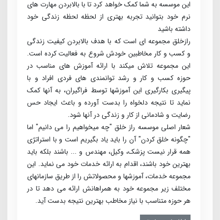
این موسسه به شما کمک خواهد کرد تا با بالابردن مهارت های
نرم خود بتوانید تجربه بهتری از لحظه لحظه زندگی خود
داشته باشید
راز­خلق مجموعه­ ای است که با هدف بالابردن کیفیت زندگی
و کسب ­و ­کار مخاطبین خودش شروع به فعالیت کرده است.
این مجموعه تلاش می­کند با ارائه آموزش­ های مناسب در
حوزه کسب­ و کار و رشد توانمندی ­های فردی افراد و با
پیگیری بکارگیری این آموزش­ها توسط فراگیران، به آنها کمک
نماید تا نتیجه دلخواه را بدست آورده و باعث ایجاد حس
رضایت و شادمانی از کار و زندگی در آنها شود.
شعار اصلی موسسه راز خلق "چه می­خواهیم را می­ دانیم" اما
"چگونه خلق کردن" آن را باید یاد بگیریم است و با استراتژی
همه قرار نیست پزشک، وکیل، مهندس و ... باشند بلکه باید
بهترین خود باشند، اقدام به ارائه خدمات خود می­ نماید. این
مجموعه خدمات، آموزش­ها و محصولاتش را از طریق سازمان­های
مختلف زیر مجموعه خود به همراهانش ارائه می­ دهد تا در
هر حوزه متناسب با نیاز مخاطب بهترین نتیجه بدست آید.