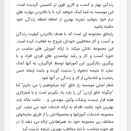
زندگی بهتر و کسب و کاری قوی تر تاسیس گردیده است.
این موسسه به شما کمک خواهد کرد تا با بالابردن مهارت های
نرم خود بتوانید تجربه بهتری از لحظه لحظه زندگی خود
داشته باشید
راز­خلق مجموعه­ ای است که با هدف بالابردن کیفیت زندگی
و کسب ­و ­کار مخاطبین خودش شروع به فعالیت کرده است.
این مجموعه تلاش می­کند با ارائه آموزش­ های مناسب در
حوزه کسب­ و کار و رشد توانمندی ­های فردی افراد و با
پیگیری بکارگیری این آموزش­ها توسط فراگیران، به آنها کمک
نماید تا نتیجه دلخواه را بدست آورده و باعث ایجاد حس
رضایت و شادمانی از کار و زندگی در آنها شود.
شعار اصلی موسسه راز خلق "چه می­خواهیم را می­ دانیم" اما
"چگونه خلق کردن" آن را باید یاد بگیریم است و با استراتژی
همه قرار نیست پزشک، وکیل، مهندس و ... باشند بلکه باید
بهترین خود باشند، اقدام به ارائه خدمات خود می­ نماید. این
مجموعه خدمات، آموزش­ها و محصولاتش را از طریق سازمان­های
مختلف زیر مجموعه خود به همراهانش ارائه می­ دهد تا در
هر حوزه متناسب با نیاز مخاطب بهترین نتیجه بدست آید.