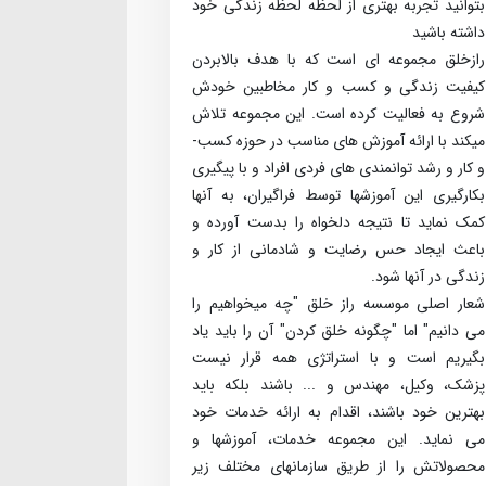
بتوانید تجربه بهتری از لحظه لحظه زندگی خود
داشته باشید
راز­خلق مجموعه­ ای است که با هدف بالابردن
کیفیت زندگی و کسب ­و ­کار مخاطبین خودش
شروع به فعالیت کرده است. این مجموعه تلاش
می­کند با ارائه آموزش­ های مناسب در حوزه کسب­
و کار و رشد توانمندی ­های فردی افراد و با پیگیری
بکارگیری این آموزش­ها توسط فراگیران، به آنها
کمک نماید تا نتیجه دلخواه را بدست آورده و
باعث ایجاد حس رضایت و شادمانی از کار و
زندگی در آنها شود.
شعار اصلی موسسه راز خلق "چه می­خواهیم را
می­ دانیم" اما "چگونه خلق کردن" آن را باید یاد
بگیریم است و با استراتژی همه قرار نیست
پزشک، وکیل، مهندس و ... باشند بلکه باید
بهترین خود باشند، اقدام به ارائه خدمات خود
می­ نماید. این مجموعه خدمات، آموزش­ها و
محصولاتش را از طریق سازمان­های مختلف زیر