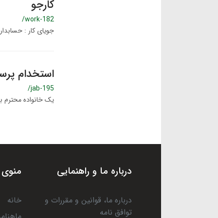
کارجو
/work-182
جویای کار : حسابدا
استخدام پرست
/jab-195
یک خانواده محترم به
درباره ما و راهنمایی
منوی 
درباره ما، قوانین و مقررات و
خانه
توافق نامه
ماهنامه