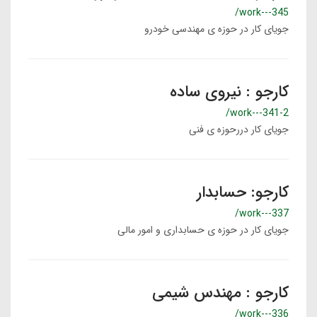
/work---345
جویای کار در حوزه ی مهندسی خودرو
کارجو : نیروی ساده
/work---341-2
جویای کار دررحوزه ی فنی
کارجو: حسابدار
/work---337
جویای کار در حوزه ی حسابداری و امور مالی
کارجو : مهندس شیمی
/work---336