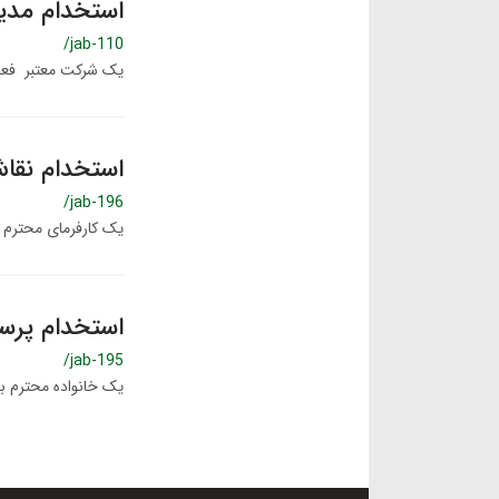
استخدام مدی
/jab-110
یک شرکت معتبر فعا
استخدام نقا
/jab-196
یک کارفرمای محترم 
استخدام پرست
/jab-195
یک خانواده محترم به